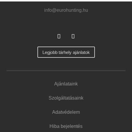
info@eurohunting.hu
Legjobb tárhely ajánlatok
Ajánlataink
Szolgáltatásaink
Adatvédelem
Hiba bejelentés