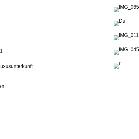
 1
Luxusunterkunft
en