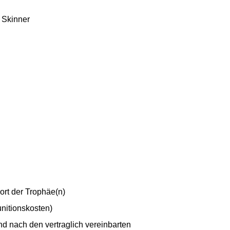
, Skinner
ort der Trophäe(n)
unitionskosten)
nd nach den vertraglich vereinbarten